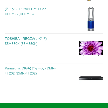
ダイソン Purifier Hot + Cool
HP07SB (HP07SB)
TOSHIBA REGZA(レグザ)
55M550K (55M550K)
Panasonic DIGA(ディーガ) DMR-
4T202 (DMR-4T202)