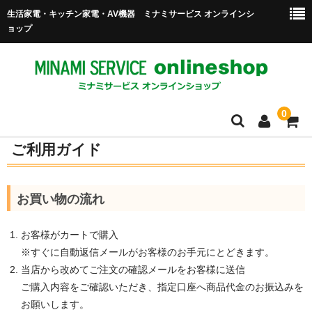
生活家電・キッチン家電・AV機器 ミナミサービス オンラインシ
ョップ
0
ご利用ガイド
ホーム
商品一覧
お買い物の流れ
送料・配送について
お客様がカートで購入
ご利用ガイド
※すぐに自動返信メールがお客様のお手元にとどきます。
当店から改めてご注文の確認メールをお客様に送信
特定商取引法に基づく表示
ご購入内容をご確認いただき、指定口座へ商品代金のお振込みを
買い物かご
お願いします。