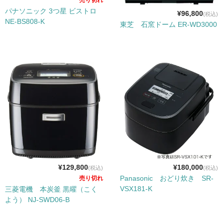
パナソニック 3つ星 ビストロ
¥96,800
(税込)
NE-BS808-K
東芝 石窯ドーム ER-WD3000
¥129,800
¥180,000
(税込)
(税込)
Panasonic おどり炊き SR-
売り切れ
VSX181-K
三菱電機 本炭釜 黒曜（こく
よう） NJ-SWD06-B