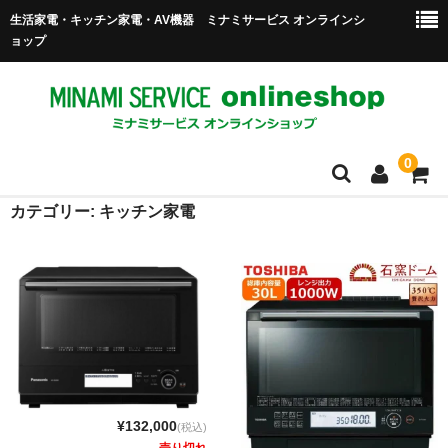
生活家電・キッチン家電・AV機器 ミナミサービス オンラインシ
ョップ
0
カテゴリー:
キッチン家電
ホーム
商品一覧
送料・配送について
ご利用ガイド
特定商取引法に基づく表示
¥132,000
(税込)
買い物かご
売り切れ