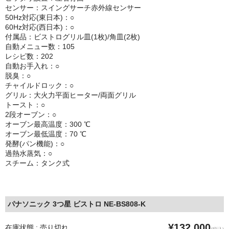
センサー：スイングサーチ赤外線センサー
50Hz対応(東日本)：○
60Hz対応(西日本)：○
付属品：ビストログリル皿(1枚)/角皿(2枚)
自動メニュー数：105
レシピ数：202
自動お手入れ：○
脱臭：○
チャイルドロック：○
グリル：大火力平面ヒーター/両面グリル
トースト：○
2段オーブン：○
オーブン最高温度：300 ℃
オーブン最低温度：70 ℃
発酵(パン機能)：○
過熱水蒸気：○
スチーム：タンク式
パナソニック 3つ星 ビストロ NE-BS808-K
¥132,000
在庫状態 : 売り切れ